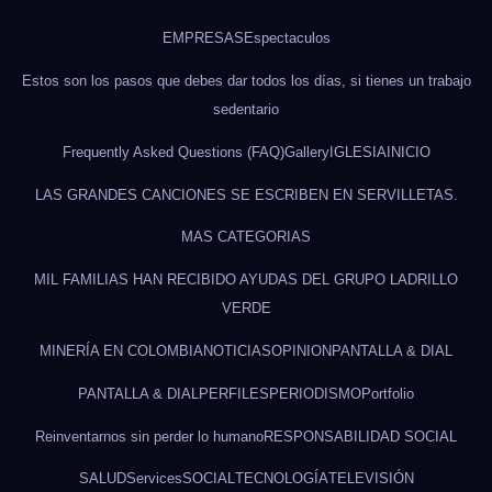
EMPRESAS
Espectaculos
Estos son los pasos que debes dar todos los días, si tienes un trabajo
sedentario
Frequently Asked Questions (FAQ)
Gallery
IGLESIA
INICIO
LAS GRANDES CANCIONES SE ESCRIBEN EN SERVILLETAS.
MAS CATEGORIAS
MIL FAMILIAS HAN RECIBIDO AYUDAS DEL GRUPO LADRILLO
VERDE
MINERÍA EN COLOMBIA
NOTICIAS
OPINION
PANTALLA & DIAL
PANTALLA & DIAL
PERFILES
PERIODISMO
Portfolio
Reinventarnos sin perder lo humano
RESPONSABILIDAD SOCIAL
SALUD
Services
SOCIAL
TECNOLOGÍA
TELEVISIÓN