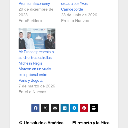
Premium Economy
creada por Yves
29 de diciembre de
Camdeborde
2023
28 de junio de 2026
En «Perfiles»
En «Lo Nuevo»
Air France presenta a
su chef tres estrellas
Michelin Régis
Marcon en un vuelo
excepcional entre
París y Bogotá
7 de marzo de 2026
En «Lo Nuevo»
Navegación
Un saludo a América
El respeto y la ética