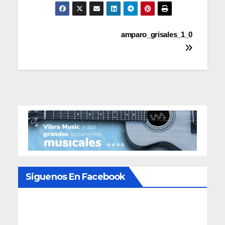
Navegación
amparo_grisales_1_0
de
entradas
Siguenos En Facebook