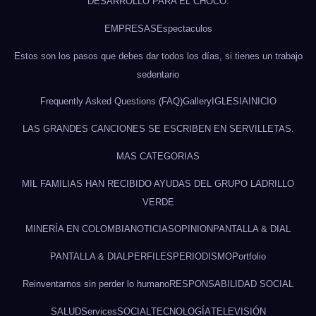
DESARROLLO PARA EL CHOCÓ.
EMPRESAS
Espectaculos
Estos son los pasos que debes dar todos los días, si tienes un trabajo
sedentario
Frequently Asked Questions (FAQ)
Gallery
IGLESIA
INICIO
LAS GRANDES CANCIONES SE ESCRIBEN EN SERVILLETAS.
MAS CATEGORIAS
MIL FAMILIAS HAN RECIBIDO AYUDAS DEL GRUPO LADRILLO
VERDE
MINERÍA EN COLOMBIA
NOTICIAS
OPINION
PANTALLA & DIAL
PANTALLA & DIAL
PERFILES
PERIODISMO
Portfolio
Reinventarnos sin perder lo humano
RESPONSABILIDAD SOCIAL
SALUD
Services
SOCIAL
TECNOLOGÍA
TELEVISIÓN