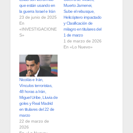
que están usando en
Muerto Jamenei,
la guerra Israel e Irán
Sube el rebusque,
23 de junio de 2025
Helicóptero impactado
En
y Clasificación de
«INVESTIGACIONE
milagro en titulares del
S»
1 de marzo
1 de marzo de 2026
En «Lo Nuevo»
Nicolás e Irán,
Vínculos terroristas,
48 horas a Irán,
Miguel Uribe, Lluvia de
goles y Real Madrid
en titulares del 22 de
marzo
22 de marzo de
2026
En «Lo Nuevo»