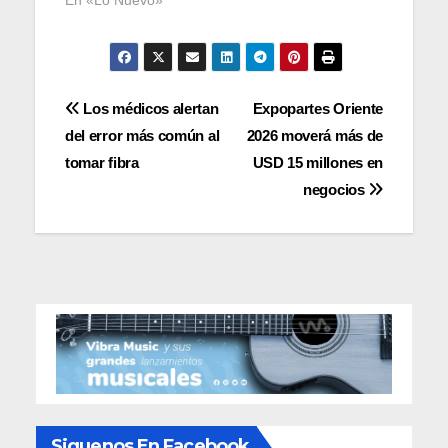
Navegación
Los médicos alertan
Expopartes Oriente
del error más común al
2026 moverá más de
de
tomar fibra
USD 15 millones en
entradas
negocios
Siguenos En Facebook