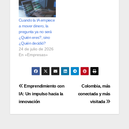
Cuando la IA empiece
a mover dinero, la
pregunta ya no será
¿Quién eres?, sino
¿Quién decidió?
24 de julio de 2026
En «Empresas»
Navegación
Emprendimiento con
Colombia, más
IA: Un impulso hacia la
conectada y más
de
innovación
visitada
entradas