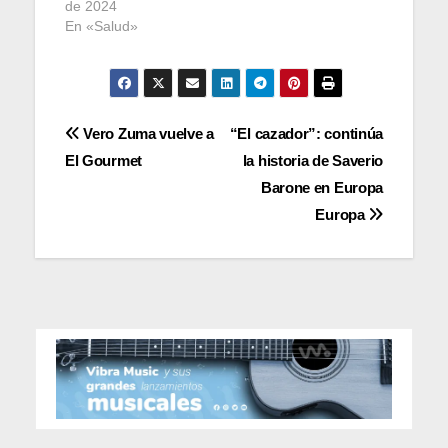
de 2024
En «Salud»
Navegación
Vero Zuma vuelve a
“El cazador”: continúa
El Gourmet
la historia de Saverio
de
Barone en Europa
entradas
Europa