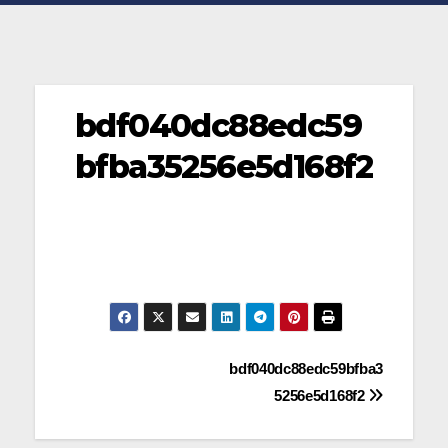
bdf040dc88edc59
bfba35256e5d168f2
Navegación
bdf040dc88edc59bfba3
5256e5d168f2
de