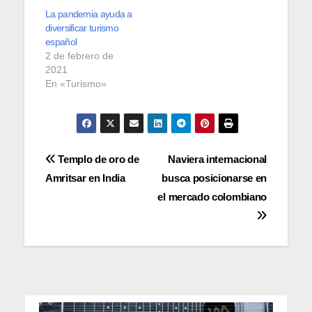
La pandemia ayuda a
diversificar turismo
español
2 de febrero de
2021
En «Turismo»
Navegación
Templo de oro de
Naviera internacional
Amritsar en India
busca posicionarse en
de
el mercado colombiano
entradas