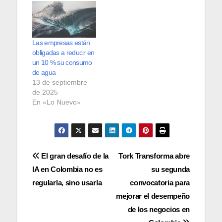
Las empresas están
obligadas a reducir en
un 10 % su consumo
de agua
13 de septiembre
de 2025
En «Lo Nuevo»
Navegación
El gran desafío de la
Tork Transforma abre
IA en Colombia no es
su segunda
de
regularla, sino usarla
convocatoria para
entradas
mejorar el desempeño
de los negocios en