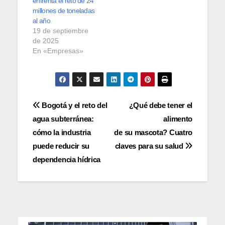
enfrenta el reto de 24
millones de toneladas
al año
19 de septiembre
de 2025
En «Empresas»
Navegación
Bogotá y el reto del
¿Qué debe tener el
agua subterránea:
alimento
de
cómo la industria
de su mascota? Cuatro
entradas
puede reducir su
claves para su salud
dependencia hídrica