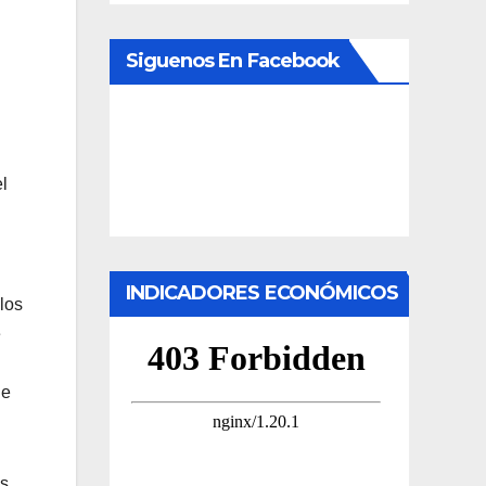
Siguenos En Facebook
l
INDICADORES ECONÓMICOS
 los
e
de
as