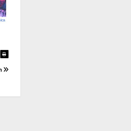
sica
en