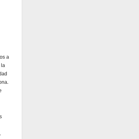
los a
 la
idad
ona.
e
s
,