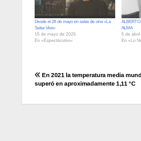
Desde el 28 de mayo en salas de cine «La
ALBERTO 
Salsa Vive»
ALMA
15 de mayo de 2025
5 de abri
En «Espectáculos»
En «Lo N
Navegación
En 2021 la temperatura media mund
superó en aproximadamente 1,11 °C
de
entradas