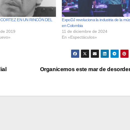
CORTEZ EN UN RINCÓN DEL
ExpoDJ revoluciona la industria de la mú
en Colombia
l de 2019
11 de diciembre de 2024
uevo»
En «Espectáculos»
ial
Organicemos este mar de desord