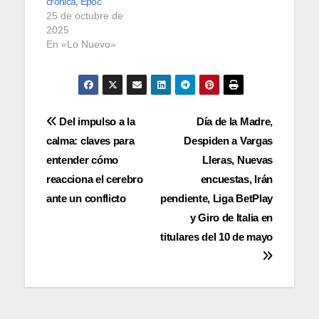
crónica, Epoc
25 de octubre de
2025
En «Lo Nuevo»
Navegación
Del impulso a la
Día de la Madre,
calma: claves para
Despiden a Vargas
de
entender cómo
Lleras, Nuevas
entradas
reacciona el cerebro
encuestas, Irán
ante un conflicto
pendiente, Liga BetPlay
y Giro de Italia en
titulares del 10 de mayo