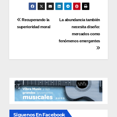
Navegación
Recuperando la
La abundancia también
superioridad moral
necesita diseño:
de
mercados como
entradas
fenómenos emergentes
Siguenos En Facebook