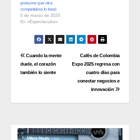
presume que otra
competidora lo besó
5 de marzo de 2025
En «Espectáculos»
Navegación
Cuando la mente
Cafés de Colombia
duele, el corazón
Expo 2025 regresa con
de
también lo siente
cuatro días para
entradas
conectar negocios e
innovación