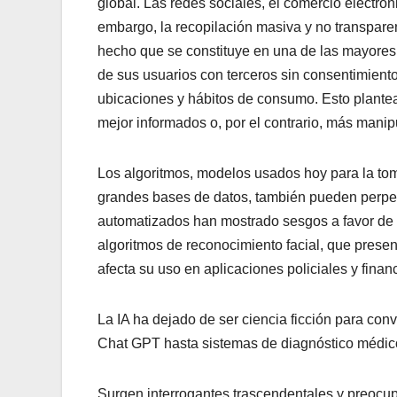
global. Las redes sociales, el comercio electróni
embargo, la recopilación masiva y no transpare
hecho que se constituye en una de las mayores 
de sus usuarios con terceros sin consentimient
ubicaciones y hábitos de consumo. Esto plante
mejor informados o, por el contrario, más mani
Los algoritmos, modelos usados hoy para la tom
grandes bases de datos, también pueden perpet
automatizados han mostrado sesgos a favor de c
algoritmos de reconocimiento facial, que presen
afecta su uso en aplicaciones policiales y finan
La IA ha dejado de ser ciencia ficción para con
Chat GPT hasta sistemas de diagnóstico médico 
Surgen interrogantes trascendentales y preocu