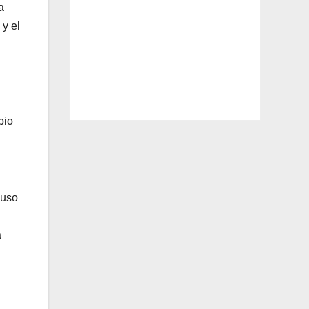
a
 y el
bio
 uso
a