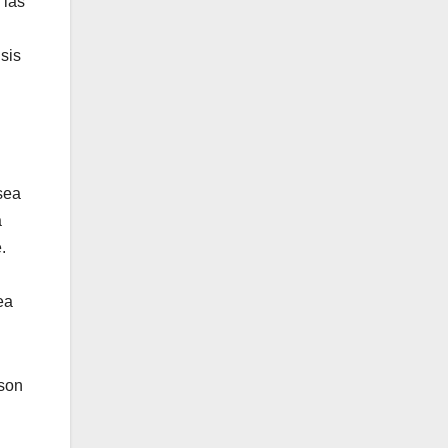
 las
sis
sea
a
.
ea
 son