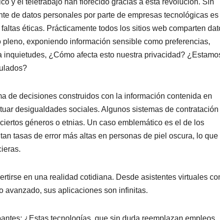
co y el teletrabajo han florecido gracias a esta revolución. Sin
nte de datos personales por parte de empresas tecnológicas es
faltas éticas. Prácticamente todos los sitios web comparten dat
o pleno, exponiendo información sensible como preferencias,
a inquietudes, ¿Cómo afecta esto nuestra privacidad? ¿Estamo
pulados?
a de decisiones construidos con la información contenida en
uar desigualdades sociales. Algunos sistemas de contratación
iertos géneros o etnias. Un caso emblemático es el de los
tan tasas de error más altas en personas de piel oscura, lo que
cieras.
vertirse en una realidad cotidiana. Desde asistentes virtuales c
avanzado, sus aplicaciones son infinitas.
pantes: ¿Estas tecnologías, que sin duda reemplazan empleos