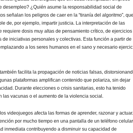
de desempleo? ¿Quién asume la responsabilidad social de
os señalan los peligros de caer en la “tiranía del algoritmo”, qu
 de, por ejemplo, impartir justicia. La interpretación de las
e requiere dosis muy altas de pensamiento crítico, de ejercicios
 de iniciativas personales y colectivas. Esta función a partir de
eemplazando a los seres humanos en el sano y necesario ejercic
mbién facilita la propagación de noticias falsas, distorsionand
gunas plataformas amplifican contenido que polariza, sin dejar
racidad. Durante elecciones o crisis sanitarias, esto ha tenido
las vacunas o el aumento de la violencia social.
y los videojuegos afecta las formas de aprender, razonar y actuar
atención por mucho tiempo en una pantalla de un teléfono celular
dad inmediata contribuyendo a disminuir su capacidad de