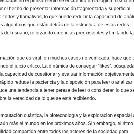
 viciadas en el pensamiento se encuentra en la lógica misma en
or el hecho de presentar información fragmentada y superficial,
 cortos y llamativos, lo que puede reducir la capacidad de análi
los algoritmos que están detrás de la estructura de estas redes
s del usuario, reforzando creencias preexistentes y limitando la
rmación que es viral, en muchos casos no verificada, hace que 
tando el juicio crítico. La dinámica de conseguir “likes”, búsqued
la capacidad de cuestionar y evaluar información objetivamente
pido reduce la paciencia y la disposición para leer o analizar
uce una tendencia a tener pereza de leer o considerar, lo que s
re la veracidad de lo que se está recibiendo.
mputación cuántica, la biotecnología y la exploración espacial
 aún más el mundo en los próximos años. Sin embargo, el ritmo
lidad compartida entre todos los actores de la sociedad para