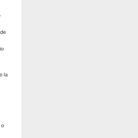
e
 de
io
o la
.
 o