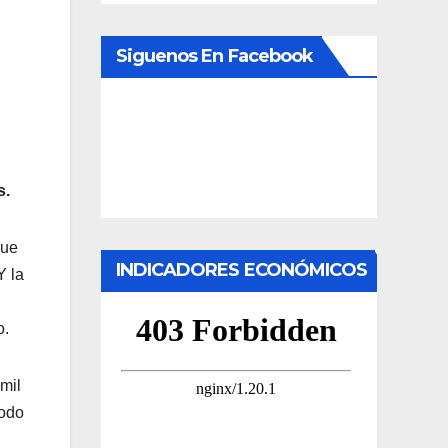
Siguenos En Facebook
s.
que
INDICADORES ECONÓMICOS
Y la
l
o.
mil
todo