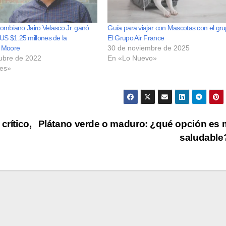
olombiano Jairo Velasco Jr. ganó
Guía para viajar con Mascotas con el gr
US $1.25 millones de la
El Grupo Air France
 Moore
30 de noviembre de 2025
ubre de 2022
En «Lo Nuevo»
les»
rítico,
Plátano verde o maduro: ¿qué opción es
saludabl