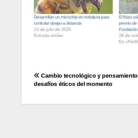
Desarrollan un microchip en miniatura para
El físico c
controlar abejas a distancia
premio de 
13 de julio de 2025
Fundación
Entrada similar
28 de oct
En «Perfi
Navegación
Cambio tecnológico y pensamiento c
desafíos éticos del momento
de
entradas