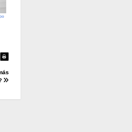
upo
 más
e?