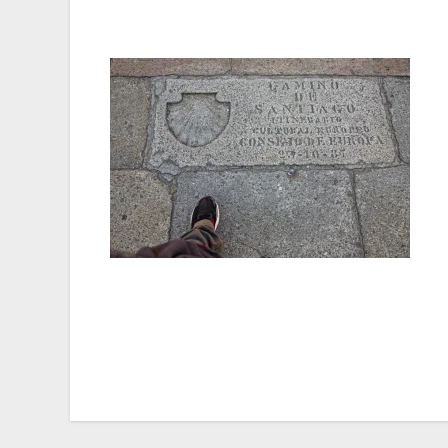
Navegación
de
entradas