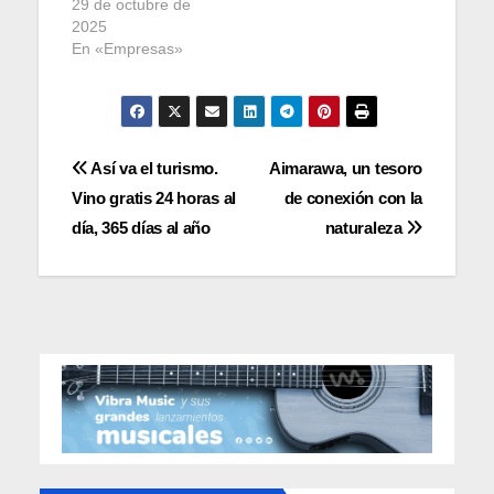
29 de octubre de
2025
En «Empresas»
Navegación
Así va el turismo.
Aimarawa, un tesoro
Vino gratis 24 horas al
de conexión con la
de
día, 365 días al año
naturaleza
entradas