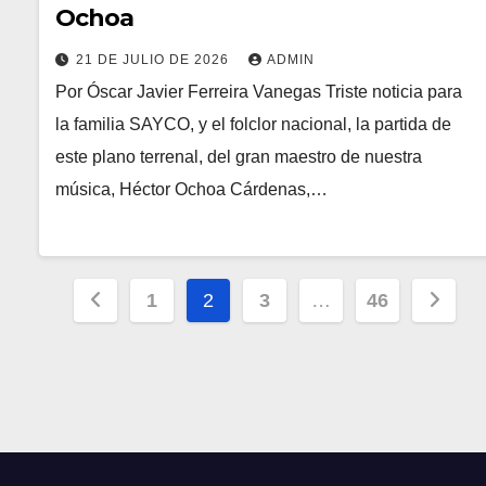
Ochoa
21 DE JULIO DE 2026
ADMIN
Por Óscar Javier Ferreira Vanegas Triste noticia para
la familia SAYCO, y el folclor nacional, la partida de
este plano terrenal, del gran maestro de nuestra
música, Héctor Ochoa Cárdenas,…
Paginación
1
2
3
…
46
de
entradas