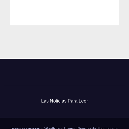
Las Noticias Para Leer
Funciona gracias a WordPress
|
Tema: Newsup de
Themeansar