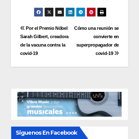
Navegación
Por el Premio Nóbel
Cómo una reunión se
Sarah Gilbert, creadora
convierte en
de
de la vacuna contra la
superpropagador de
entradas
covid-19
covid-19
Siguenos En Facebook