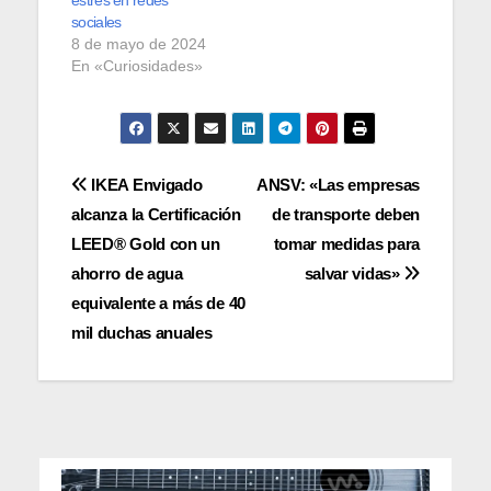
sociales
8 de mayo de 2024
En «Curiosidades»
Navegación
IKEA Envigado
ANSV: «Las empresas
alcanza la Certificación
de transporte deben
de
LEED® Gold con un
tomar medidas para
entradas
ahorro de agua
salvar vidas»
equivalente a más de 40
mil duchas anuales