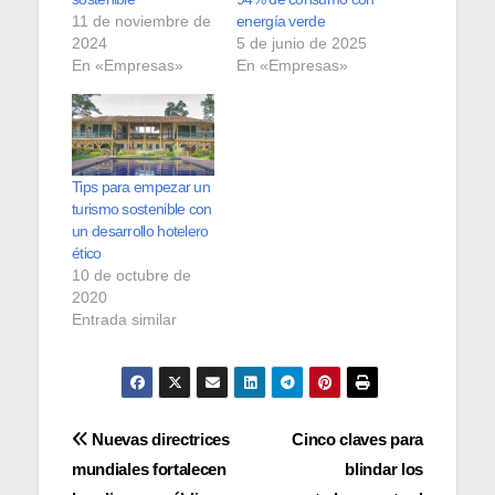
11 de noviembre de
energía verde
2024
5 de junio de 2025
En «Empresas»
En «Empresas»
Tips para empezar un
turismo sostenible con
un desarrollo hotelero
ético
10 de octubre de
2020
Entrada similar
Navegación
Nuevas directrices
Cinco claves para
mundiales fortalecen
blindar los
de