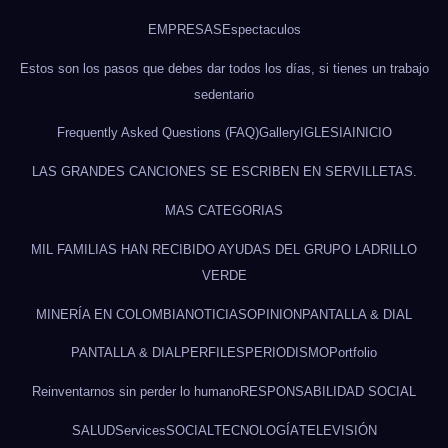
EMPRESAS
Espectaculos
Estos son los pasos que debes dar todos los días, si tienes un trabajo
sedentario
Frequently Asked Questions (FAQ)
Gallery
IGLESIA
INICIO
LAS GRANDES CANCIONES SE ESCRIBEN EN SERVILLETAS.
MAS CATEGORIAS
MIL FAMILIAS HAN RECIBIDO AYUDAS DEL GRUPO LADRILLO
VERDE
MINERÍA EN COLOMBIA
NOTICIAS
OPINION
PANTALLA & DIAL
PANTALLA & DIAL
PERFILES
PERIODISMO
Portfolio
Reinventarnos sin perder lo humano
RESPONSABILIDAD SOCIAL
SALUD
Services
SOCIAL
TECNOLOGÍA
TELEVISIÓN