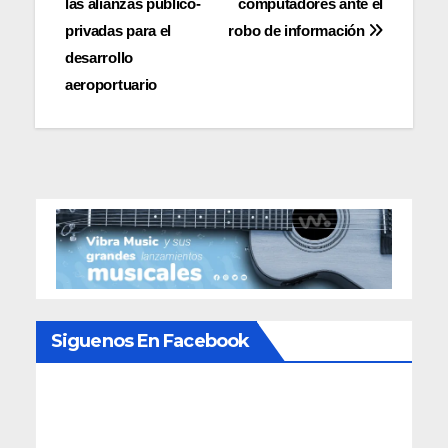
las alianzas público-
computadores ante el
entradas
privadas para el
robo de información
desarrollo
aeroportuario
Siguenos En Facebook