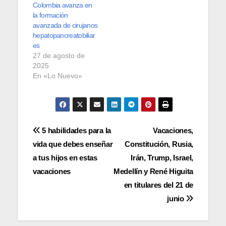
Colombia avanza en
la formación
avanzada de cirujanos
hepatopancreatobiliar
es
27 de agosto de
2025
En «Lo Nuevo»
Navegación
5 habilidades para la
Vacaciones,
vida que debes enseñar
Constitución, Rusia,
de
a tus hijos en estas
Irán, Trump, Israel,
entradas
vacaciones
Medellín y René Higuita
en titulares del 21 de
junio