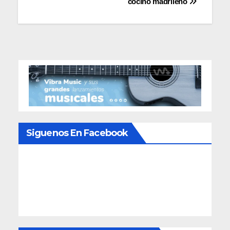
Navegación
cocino madrileño
de
entradas
Siguenos En Facebook