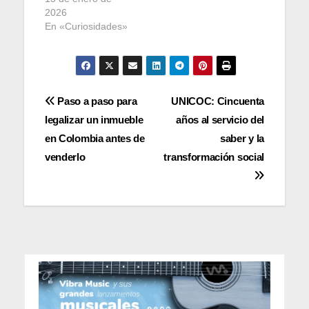
2026
En «Curiosidades»
Navegación
Paso a paso para
UNICOC: Cincuenta
legalizar un inmueble
años al servicio del
de
en Colombia antes de
saber y la
entradas
venderlo
transformación social