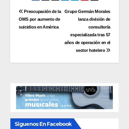
Navegación
Preocupación de la
Grupo Germán Morales
OMS por aumento de
lanza división de
de
suicidios en América
consultoría
entradas
especializada tras 57
años de operación en el
sector hotelero
Siguenos En Facebook