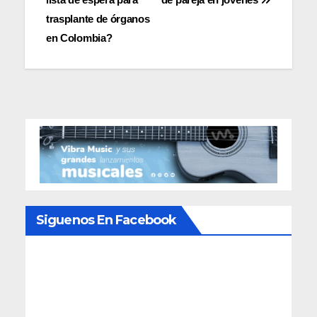
de
trasplante de órganos
entradas
en Colombia?
Siguenos En Facebook