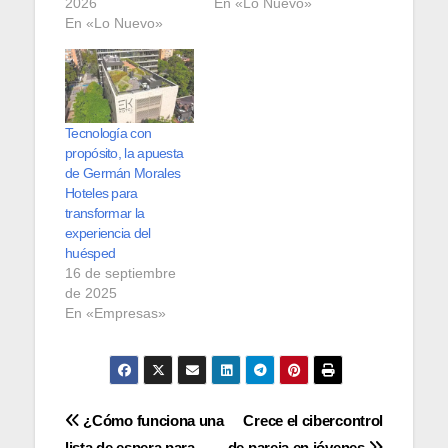
2026
En «Lo Nuevo»
En «Lo Nuevo»
Tecnología con
propósito, la apuesta
de Germán Morales
Hoteles para
transformar la
experiencia del
huésped
16 de septiembre
de 2025
En «Empresas»
Navegación
¿Cómo funciona una
Crece el cibercontrol
lista de espera para
de pareja en jóvenes