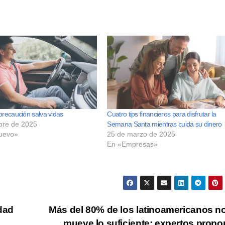
 precaución salva vidas
Cuatro tips financieros para disfrutar la
bre de 2025
Semana Santa mientras cuida su dinero
uevo»
25 de marzo de 2025
En «Empresas»
dad
Más del 80% de los latinoamericanos n
mueve lo suficiente: expertos prop