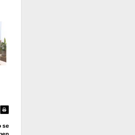
o se
onen