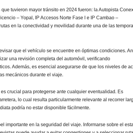
que tuvieron mayor tránsito en 2024 fueron: la Autopista Cone
avicencio – Yopal, IP Accesos Norte Fase I e IP Cambao –
 rutas en la conectividad y movilidad durante una de las tempor
revisar que el vehículo se encuentre en óptimas condiciones. An
zar una revisión completa del automóvil, verificando
ticos. Además, es esencial asegurarse de que los niveles de ac
s mecánicos durante el viaje.
es crucial para protegerse ante cualquier eventualidad. Es
rretera, lo cual resulta particularmente relevante al recorrer lar
iata podría no estar disponible fácilmente.
el importante en la seguridad del viaje. Informarse sobre el est
revistas puede ayudar a evitar congestiones y a seleccionar rut