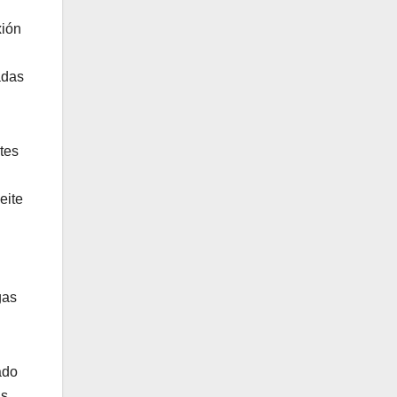
xión
adas
tes
eite
gas
ado
as