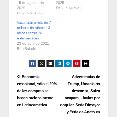
15 de agosto de
2025
2025
En «Lo Nuevo»
En «Lo Nuevo»
Vacunarán a más de 7
millones de niños en 3
meses contra 26
enfermedades
23 de abril de 2021
En «Salud»
Navegación
Economía
Advertencias de
emocional, sólo el 20%
Trump, Ucrania no
de
de las compras se
descansa, Suiza
entradas
hacen racionalmente
acapara, Lluvias por
en Latinoamérica
doquier, Sede Dimayor
y Feria de Anato en