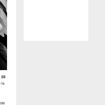
a
56
 la
ste