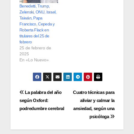
Benedetti, Trump,
Zelenski, ONU, Israel,
Taiwán, Papa
Francisco, Cepeda y
Roberta Flack en
titulares del 25 de
febrero
25 de febrero de
2025
En «Lo Nuevo»
Navegación
La palabra del año
Cuatro técnicas para
según Oxford:
aliviar y calmar la
de
podredumbre cerebral
ansiedad, según una
entradas
psicóloga