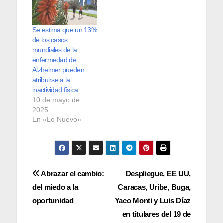
Se estima que un 13%
de los casos
mundiales de la
enfermedad de
Alzheimer pueden
atribuirse a la
inactividad física
10 de mayo de
2025
En «Lo Nuevo»
Navegación
Abrazar el cambio:
Despliegue, EE UU,
del miedo a la
Caracas, Uribe, Buga,
de
oportunidad
Yaco Monti y Luis Díaz
entradas
en titulares del 19 de