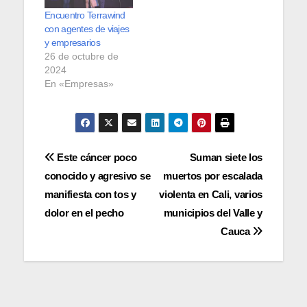
Encuentro Terrawind
con agentes de viajes
y empresarios
26 de octubre de
2024
En «Empresas»
Navegación
Este cáncer poco
Suman siete los
conocido y agresivo se
muertos por escalada
de
manifiesta con tos y
violenta en Cali, varios
entradas
dolor en el pecho
municipios del Valle y
Cauca