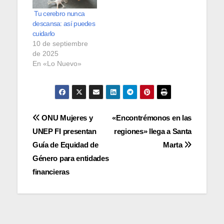
Tu cerebro nunca
descansa: así puedes
cuidarlo
10 de septiembre
de 2025
En «Lo Nuevo»
Navegación
ONU Mujeres y
«Encontrémonos en las
UNEP FI presentan
regiones» llega a Santa
de
Guía de Equidad de
Marta
entradas
Género para entidades
financieras