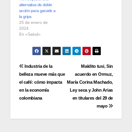
alternativa de doble
acción para ganarle a
la gripa
25 de enero de
2024
En «Salud»
Navegación
Industria de la
Maldito tusi, Sin
belleza mueve más que
acuerdo en Ormuz,
de
el café: cómo impacta
María Corina Machado,
entradas
en la economía
Ley seca y John Arias
colombiana
en titulares del 29 de
mayo