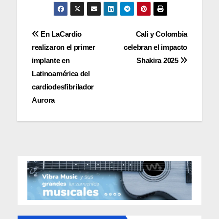
Navegación
En LaCardio
Cali y Colombia
realizaron el primer
celebran el impacto
de
implante en
Shakira 2025
entradas
Latinoamérica del
cardiodesfibrilador
Aurora