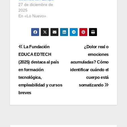
27 de diciembre de
2025
En «Lo Nuevo»
Navegación
La Fundación
¿Dolor real o
EDUCA EDTECH
emociones
de
(2025) destaca al país
acumuladas? Cómo
entradas
en formación
identificar cuándo el
tecnológica,
cuerpo está
empleabilidad y cursos
somatizando
breves