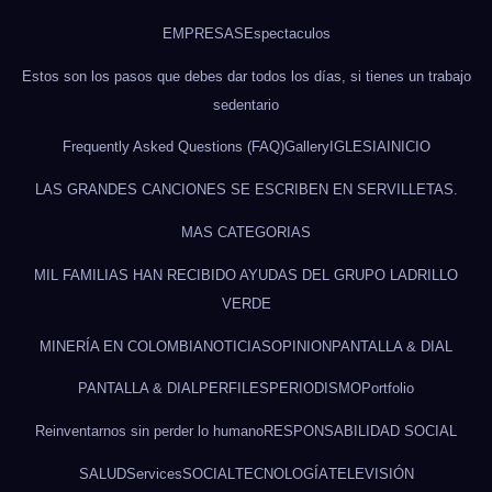
EMPRESAS
Espectaculos
Estos son los pasos que debes dar todos los días, si tienes un trabajo
sedentario
Frequently Asked Questions (FAQ)
Gallery
IGLESIA
INICIO
LAS GRANDES CANCIONES SE ESCRIBEN EN SERVILLETAS.
MAS CATEGORIAS
MIL FAMILIAS HAN RECIBIDO AYUDAS DEL GRUPO LADRILLO
VERDE
MINERÍA EN COLOMBIA
NOTICIAS
OPINION
PANTALLA & DIAL
PANTALLA & DIAL
PERFILES
PERIODISMO
Portfolio
Reinventarnos sin perder lo humano
RESPONSABILIDAD SOCIAL
SALUD
Services
SOCIAL
TECNOLOGÍA
TELEVISIÓN