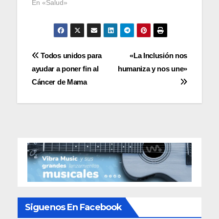
En «Salud»
Navegación
Todos unidos para
«La Inclusión nos
ayudar a poner fin al
humaniza y nos une»
de
Cáncer de Mama
entradas
Siguenos En Facebook