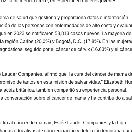
coz, la incidencia crece, en especial en mujeres jóvenes.
tema de salud que gestiona y proporciona datos e información
nción de las personas con enfermedades de alto costo y evaluar
que en 2023 se notificaron 58,813 casos nuevos. La mayoría de
 la región Caribe (20.0%) y Bogotá, D.C. (17.8%). En las mujeres
gnósticos, seguido por el cáncer de cérvix (16.63%) y el cánce
tée Lauder Companies, afirmó que “la cura del cáncer de mama 
promiso de tantos en esta misión de salvar vidas.” Elizabeth Hur
ctriz británica, también compartió su experiencia personal,
 conversación sobre el cáncer de mama y ha contribuido a sal
r fin al cáncer de mama», Estée Lauder Companies y la Liga
harlas educativas de concienciación y detección temprana dur