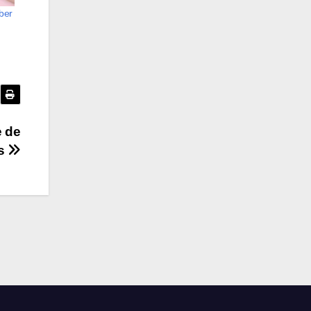
ber
e de
s