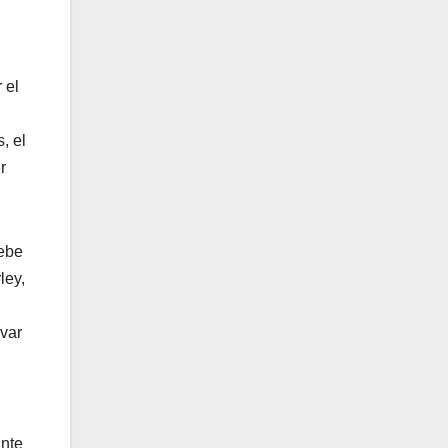
 el
, el
r
debe
ley,
var
ante