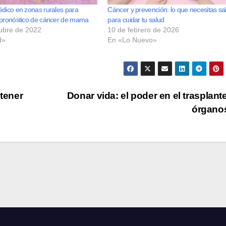
édico en zonas rurales para
Cáncer y prevención: lo que necesitas sa
 pronóstico de cáncer de mama
para cuidar tu salud
ubre de 2022
10 de febrero de 2026
d»
En «Lo Nuevo»
tener
Donar vida: el poder en el trasplant
órgano