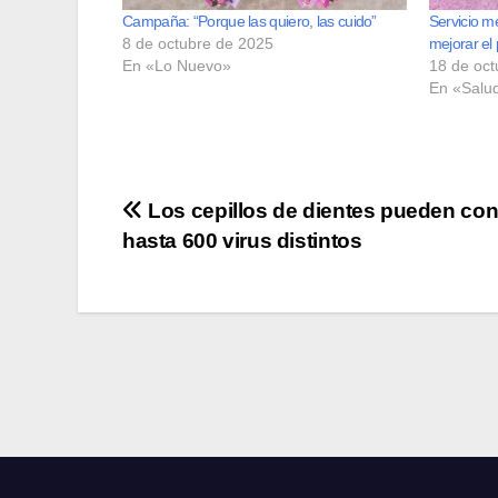
Campaña: “Porque las quiero, las cuido”
Servicio m
8 de octubre de 2025
mejorar el
En «Lo Nuevo»
18 de oct
En «Salu
Navegación
Los cepillos de dientes pueden con
hasta 600 virus distintos
de
entradas