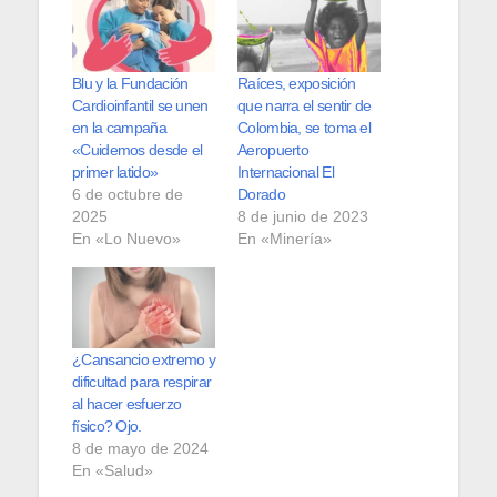
Blu y la Fundación
Raíces, exposición
Cardioinfantil se unen
que narra el sentir de
en la campaña
Colombia, se toma el
«Cuidemos desde el
Aeropuerto
primer latido»
Internacional El
6 de octubre de
Dorado
2025
8 de junio de 2023
En «Lo Nuevo»
En «Minería»
¿Cansancio extremo y
dificultad para respirar
al hacer esfuerzo
físico? Ojo.
8 de mayo de 2024
En «Salud»