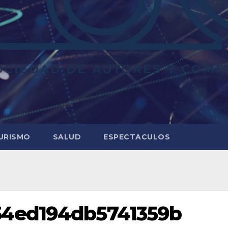
URISMO
SALUD
ESPECTACULOS
34ed194db5741359b