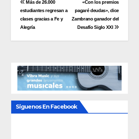
Navegación
Más de 26.000
«Con los premios
estudiantes regresan a
pagaré deudas», dice
de
clases gracias a Fe y
Zambrano ganador del
entradas
Alegría
Desafío Siglo XXI
Siguenos En Facebook