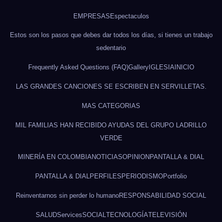
EMPRESAS
Espectaculos
Estos son los pasos que debes dar todos los días, si tienes un trabajo
sedentario
Frequently Asked Questions (FAQ)
Gallery
IGLESIA
INICIO
LAS GRANDES CANCIONES SE ESCRIBEN EN SERVILLETAS.
MAS CATEGORIAS
MIL FAMILIAS HAN RECIBIDO AYUDAS DEL GRUPO LADRILLO
VERDE
MINERÍA EN COLOMBIA
NOTICIAS
OPINION
PANTALLA & DIAL
PANTALLA & DIAL
PERFILES
PERIODISMO
Portfolio
Reinventarnos sin perder lo humano
RESPONSABILIDAD SOCIAL
SALUD
Services
SOCIAL
TECNOLOGÍA
TELEVISIÓN