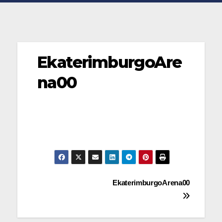
EkaterimburgoAre
na00
Navegación
EkaterimburgoArena00
de