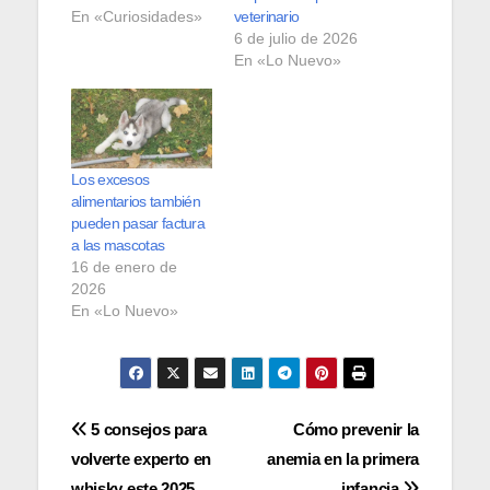
En «Curiosidades»
veterinario
6 de julio de 2026
En «Lo Nuevo»
Los excesos
alimentarios también
pueden pasar factura
a las mascotas
16 de enero de
2026
En «Lo Nuevo»
Navegación
5 consejos para
Cómo prevenir la
volverte experto en
anemia en la primera
de
whisky este 2025
infancia