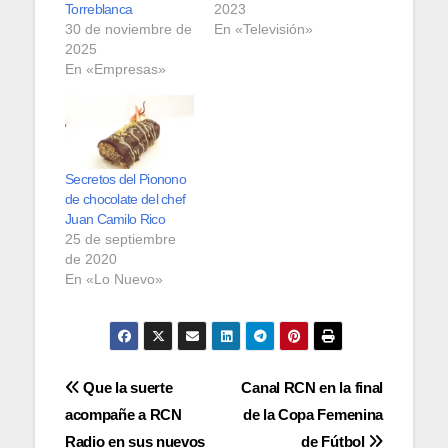
Torreblanca
2023
30 de noviembre de
En «Televisión»
2025
En «Empresas»
Secretos del Pionono
de chocolate del chef
Juan Camilo Rico
25 de septiembre
de 2020
En «Lo Nuevo»
Navegación
Que la suerte
Canal RCN en la final
acompañe a RCN
de la Copa Femenina
de
Radio en sus nuevos
de Fútbol