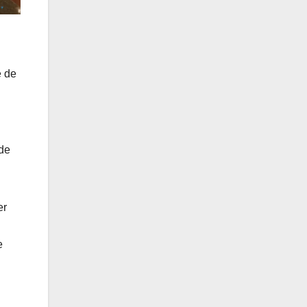
e de
 de
er
e