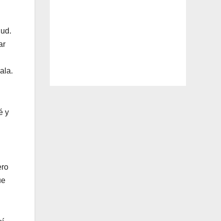
lud.
ar
ala.
é y
ero
ue