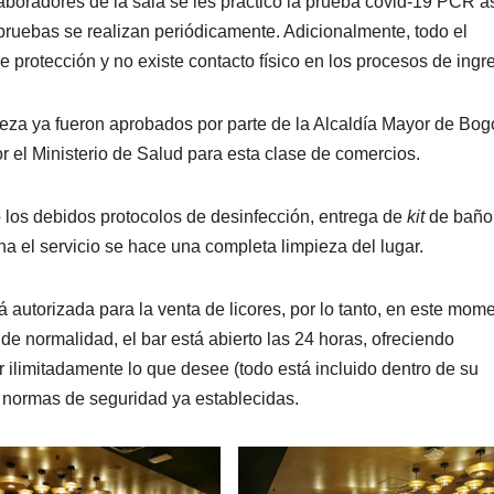
laboradores de la sala se les practicó la prueba covid-19 PCR a
pruebas se realizan periódicamente. Adicionalmente, todo el
protección y no existe contacto físico en los procesos de ingr
leza ya fueron aprobados por parte de la Alcaldía Mayor de Bog
 el Ministerio de Salud para esta clase de comercios.
o los debidos protocolos de desinfección, entrega de
kit
de baño
a el servicio se hace una completa limpieza del lugar.
á autorizada para la venta de licores, por lo tanto, en este mom
 de normalidad, el bar está abierto las 24 horas, ofreciendo
 ilimitadamente lo que desee (todo está incluido dentro de su
s normas de seguridad ya establecidas.