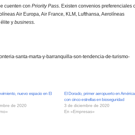
ue cuenten con
Priority Pass.
Existen convenios preferenciales 
rolíneas Air Europa, Air France, KLM, Lufthansa, Aerolíneas
élite y
business.
nteria-santa-marta-y-barranquilla-son-tendencia-de-turismo-
vimiento, nuevo espacio en El
El Dorado, primer aeropuerto en América
con cinco estrellas en bioseguridad
embre de 2020
3 de diciembre de 2020
smo»
En «Empresas»