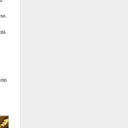
sí
eso.
otá
ento