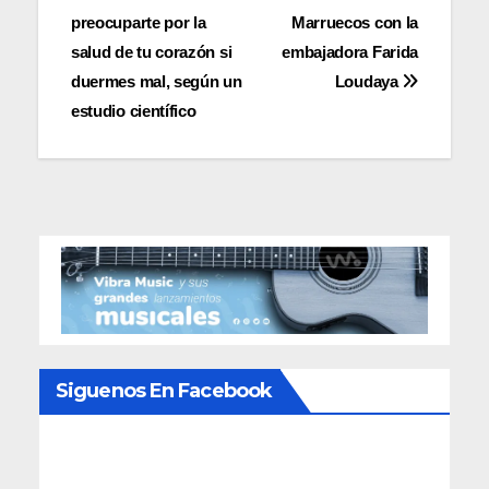
preocuparte por la
Marruecos con la
de
salud de tu corazón si
embajadora Farida
entradas
duermes mal, según un
Loudaya
estudio científico
Siguenos En Facebook