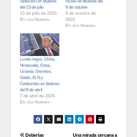
Selección en titulares
Russo en titulares del
del 23 de julio
9 de octubre
23 de julio de 2025
9 de octubre de
En «Lo Nuevo»
2025
En «Lo Nuevo»
Lunes negro, China,
Venezuela, Gaza,
Ucrania, Gremios,
Galán, ELN y
Catatumbo en titulares
del 8 de abril
7 de abril de 2025
En «Lo Nuevo»
Navegación
Deberías
Una mirada cercana a