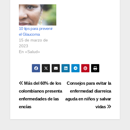
10 tips para prevenir
el Glaucoma
15 de marzo de
2023
En «Salud»
Navegación
Más del 60% de los
Consejos para evitar la
colombianos presenta
enfermedad diarreica
de
enfermedades de las
aguda en niños y salvar
entradas
encías
vidas