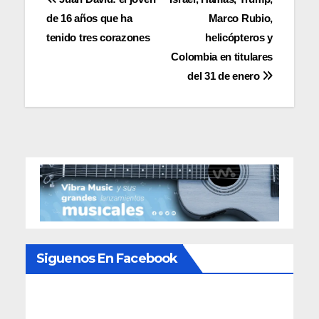
Navegación
de 16 años que ha
Marco Rubio,
de
tenido tres corazones
helicópteros y
entradas
Colombia en titulares
del 31 de enero
Siguenos En Facebook