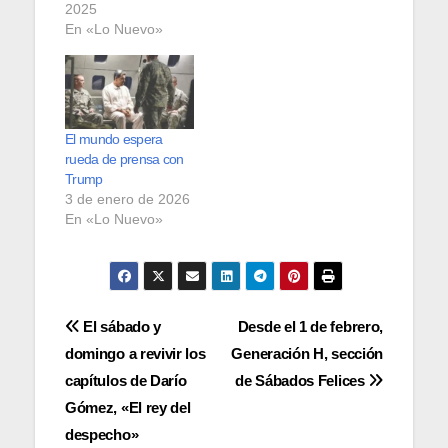
2025
En «Lo Nuevo»
El mundo espera
rueda de prensa con
Trump
3 de enero de 2026
En «Lo Nuevo»
Navegación
El sábado y
Desde el 1 de febrero,
domingo a revivir los
Generación H, sección
de
capítulos de Darío
de Sábados Felices
entradas
Gómez, «El rey del
despecho»