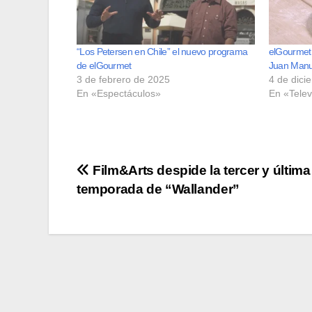
“Los Petersen en Chile” el nuevo programa
elGourmet 
de elGourmet
Juan Manu
3 de febrero de 2025
4 de dici
En «Espectáculos»
En «Telev
Navegación
Film&Arts despide la tercer y última
temporada de “Wallander”
de
entradas