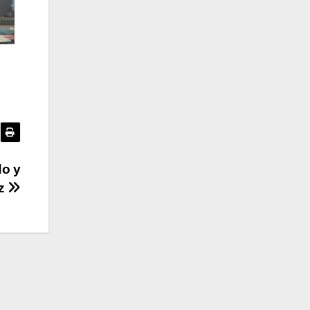
do y
ez