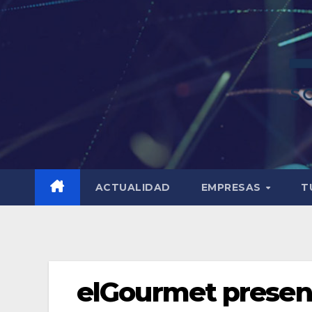
ACTUALIDAD
EMPRESAS
T
elGourmet present